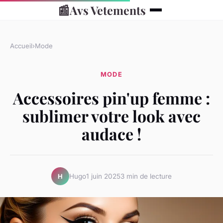
📰
Avs Vetements
Accueil
›
Mode
MODE
Accessoires pin'up femme :
sublimer votre look avec
audace !
Hugo
1 juin 2025
3 min de lecture
H